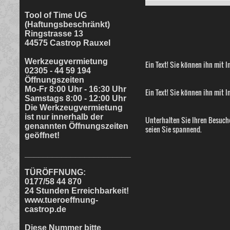
Tool of Time UG
(Haftungsbeschränkt)
Ringstrasse 13
44575 Castrop Rauxel
Werkzeugvermietung
Ein Text! Sie können ihn mit I
02305 - 44 59 194
Öffnungszeiten
Mo-Fr 8:00 Uhr - 16:30 Uhr
Ein Text! Sie können ihn mit I
Samstags 8:00 - 12:00 Uhr
Die Werkzeugvermietung
ist nur innerhalb der
Unterhalten Sie Ihren Besuche
genannten Öffnungszeiten
seien Sie spannend.
geöffnet!
_______________________
TÜRÖFFNUNG:
0177/58 44 870
24 Stunden Erreichbarkeit!
www.tueroeffnung-
castrop.de
Diese Nummer bitte