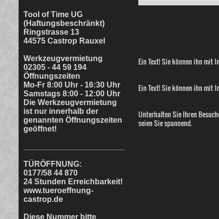
Tool of Time UG
(Haftungsbeschränkt)
Ringstrasse 13
44575 Castrop Rauxel
Werkzeugvermietung
Ein Text! Sie können ihn mit I
02305 - 44 59 194
Öffnungszeiten
Mo-Fr 8:00 Uhr - 16:30 Uhr
Ein Text! Sie können ihn mit I
Samstags 8:00 - 12:00 Uhr
Die Werkzeugvermietung
ist nur innerhalb der
Unterhalten Sie Ihren Besuche
genannten Öffnungszeiten
seien Sie spannend.
geöffnet!
_______________________
TÜRÖFFNUNG:
0177/58 44 870
24 Stunden Erreichbarkeit!
www.tueroeffnung-
castrop.de
Diese Nummer bitte