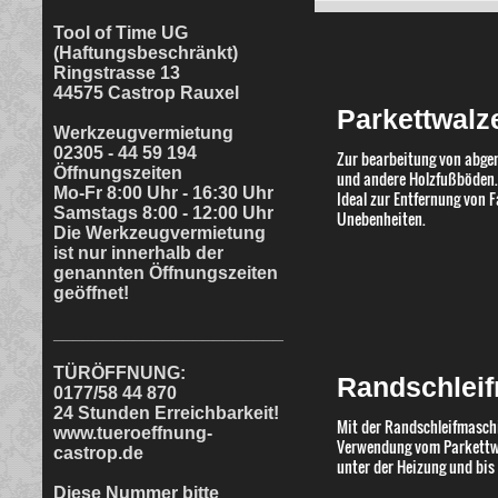
Tool of Time UG
(Haftungsbeschränkt)
Ringstrasse 13
44575 Castrop Rauxel
Parkettwalz
Werkzeugvermietung
02305 - 44 59 194
Zur bearbeitung von abgen
Öffnungszeiten
und andere Holzfußböden
Mo-Fr 8:00 Uhr - 16:30 Uhr
Ideal zur Entfernung von 
Samstags 8:00 - 12:00 Uhr
Unebenheiten.
Die Werkzeugvermietung
ist nur innerhalb der
genannten Öffnungszeiten
geöffnet!
_______________________
TÜRÖFFNUNG:
Randschlei
0177/58 44 870
24 Stunden Erreichbarkeit!
Mit der Randschleifmasch
www.tueroeffnung-
Verwendung vom Parkettwa
castrop.de
unter der Heizung und bis
Diese Nummer bitte